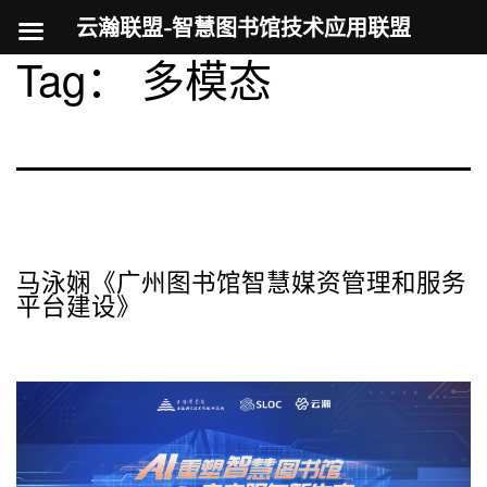
云瀚联盟-智慧图书馆技术应用联盟
Tag：
多模态
跳
至
内
容
马泳娴《广州图书馆智慧媒资管理和服务
平台建设》