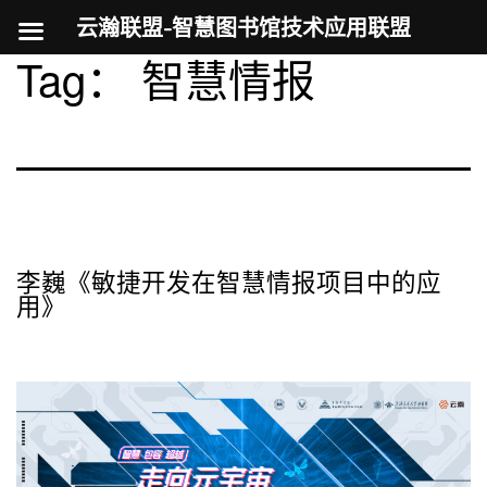
云瀚联盟-智慧图书馆技术应用联盟
Tag：
智慧情报
跳
至
内
容
李巍《敏捷开发在智慧情报项目中的应
用》