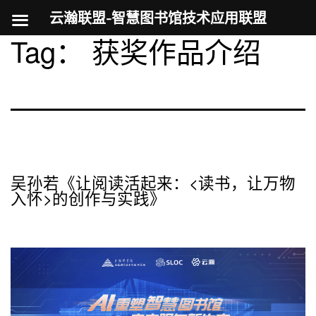
云瀚联盟-智慧图书馆技术应用联盟
Tag：
获奖作品介绍
跳
至
内
容
吴孙若《让阅读活起来：<读书，让万物
入怀>的创作与实践》