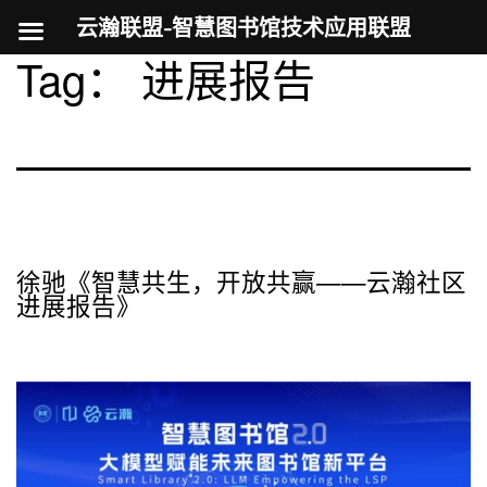
云瀚联盟-智慧图书馆技术应用联盟
Tag：
进展报告
跳
至
内
容
徐驰《智慧共生，开放共赢——云瀚社区
进展报告》