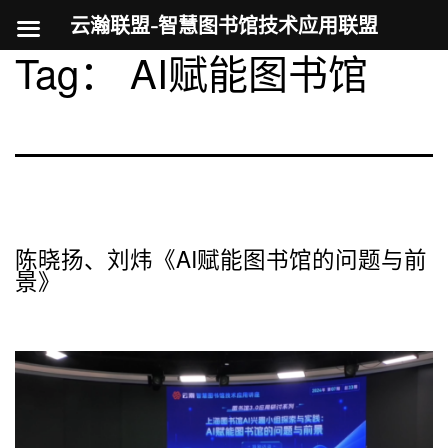
云瀚联盟-智慧图书馆技术应用联盟
Tag：
AI赋能图书馆
跳
至
内
容
陈晓扬、刘炜《AI赋能图书馆的问题与前
景》