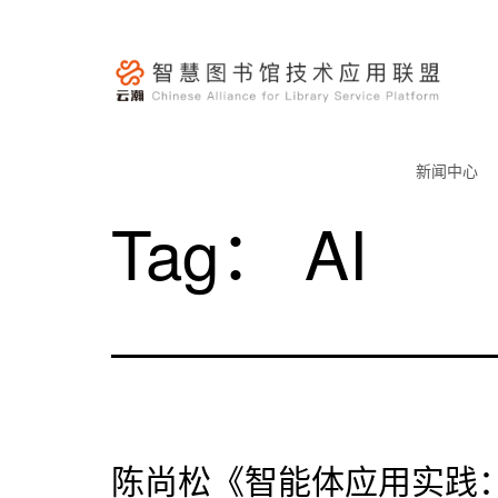
跳
至
内
容
云
瀚
新闻中心
联
Tag：
AI
盟-
智
慧
图
书
馆
技
术
陈尚松《智能体应用实践：
应