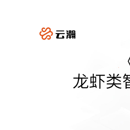
用
联
盟