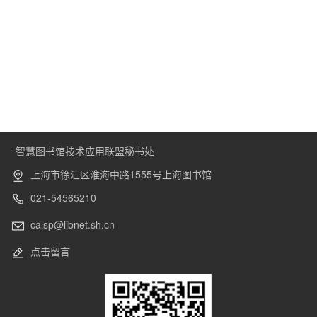
智慧图书馆技术应用联盟秘书处
上海市徐汇区淮海中路1555号上海图书馆
021-54565210
calsp@libnet.sh.cn
点击留言