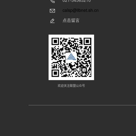
021-54565210
calsp@libnet.sh.cn
点击留言
欢迎关注联盟公众号