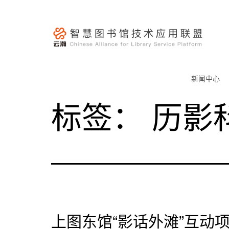
跳
至
内
容
云
瀚
新闻中心
联
标签：
历影
盟-
智
慧
图
书
馆
技
术
上图东馆“影话外滩”互动
应