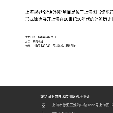
用
联
上海视界“影话外滩”项目是位于上海图书馆
盟
形式徐徐展开上海在20世纪30年代的外滩历
发布日期：
2023年6月20日
分类：
案例介绍
标签：
上海图书馆东馆
、
互动游戏
、
历影科技
智慧图书馆技术应用联盟秘书处
上海市徐汇区淮海中路1555号上海图