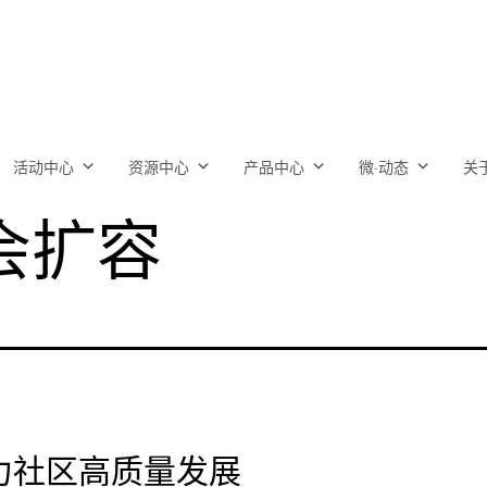
活动中心
资源中心
产品中心
微·动态
关
会扩容
力社区高质量发展