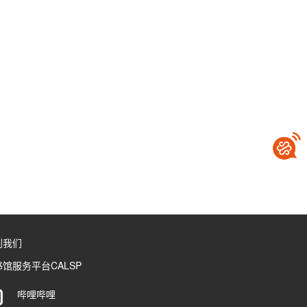
。
到我们
馆服务平台CALSP
哔哩哔哩