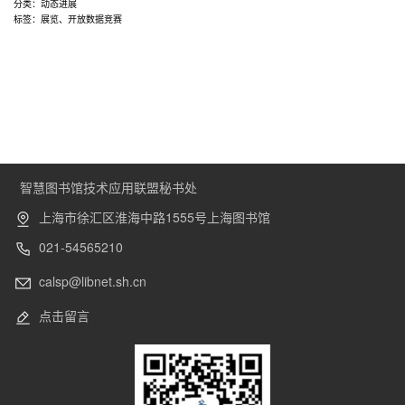
智
分类：
动态进展
标签：
展览
、
开放数据竞赛
启
新
程
——
上
海
图
书
智慧图书馆技术应用联盟秘书处
馆
开
上海市徐汇区淮海中路1555号上海图书馆
放
021-54565210
数
据
calsp@libnet.sh.cn
竞
赛
点击留言
十
周
年
展