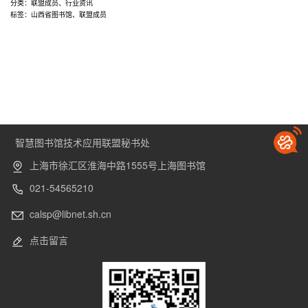
拟
分类：
联盟成员
、
行业资讯
标签：
山西省图书馆
、
联盟成员
新
增
山
西
省
图
书
馆
智慧图书馆技术应用联盟秘书处
作
为
上海市徐汇区淮海中路1555号上海图书馆
成
021-54565210
员
单
calsp@libnet.sh.cn
位
的
点击留言
公
告