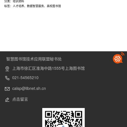
馆
分类：
培训资料
标签：
人才培养
、
数据智慧服务
、
高校图书馆
数
据
智
慧
服
务，
探
索
智慧图书馆技术应用联盟秘书处
赋
能
上海市徐汇区淮海中路1555号上海图书馆
人
021-54565210
才
培
calsp@libnet.sh.cn
养
新
点击留言
路
径