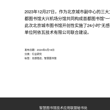
用
联
2023年12月27日，作为北京城市副中心的
盟
都图书馆大兴机场分馆共同构成首都图书馆“一
此次北京城市图书馆开创性实施了24小时“无
单位阿依瓦技术有限公司联合建设。
发布日期：
2024年4月18日
分类：
行业研究
标签：
无感借还
、
智慧图书馆
智慧图书馆技术应用联盟秘书处