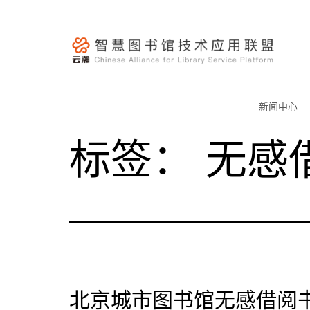
跳
至
内
容
云
瀚
新闻中心
联
标签：
无感
盟-
智
慧
图
书
馆
技
术
北京城市图书馆无感借阅
应