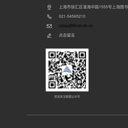
上海市徐汇区淮海中路1555号上海图
021-54565210
calsp@libnet.sh.cn
点击留言
欢迎关注联盟公众号