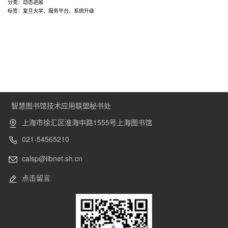
理
分类：
动态进展
标签：
复旦大学
、
服务平台
、
系统升级
系
统
到
服
务
平
台：
复
智慧图书馆技术应用联盟秘书处
旦
大
上海市徐汇区淮海中路1555号上海图书馆
学
021-54565210
图
书
calsp@libnet.sh.cn
馆
业
点击留言
务
系
统
完