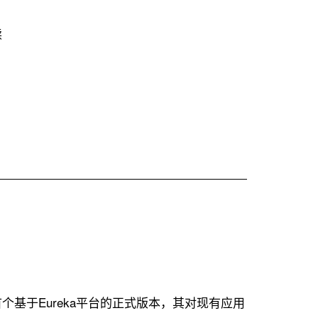
FOLIO
读
延
龄
花
（Trillium）
版
本
正
式
发
布
是首个基于Eureka平台的正式版本，其对现有应用