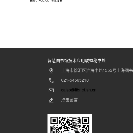
标签：
FOLIO
、
版本发布
智慧图书馆技术应用联盟秘书处
上海市徐汇区淮海中路1555号上海图
021-54565210
calsp@libnet.sh.cn
点击留言