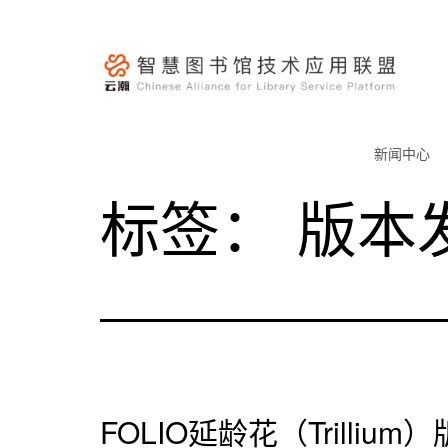
跳
至
内
容
云
瀚
新闻中心
联
标签：
版本
盟-
智
慧
图
书
馆
技
术
FOLIO延龄花（Trilliu
应