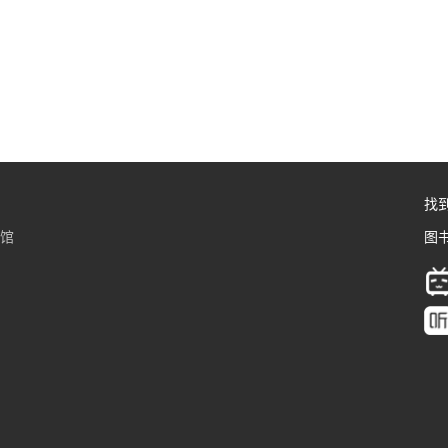
找
书馆
图书