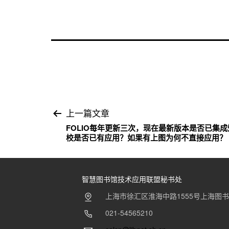
用
联
盟
文
上一篇文章
FOLIO每年更新三次，现在最新版本是否已集
章
校是否已有应用？如果有上图为何不直接应用？
导
航
智慧图书馆技术应用联盟秘书处
上海市徐汇区淮海中路1555号上海图
021-54565210