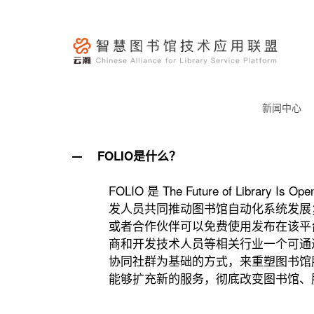
跳
至
内
容
云
瀚
新闻中心
联
盟-
FOLIO是什么？
A
智
慧
FOLIO 是 The Future of L
图
发人员共同推动图书馆自动化系统发展；同时F
书
或者合作伙伴可以免费使用发布在该平
商和开发技术人员等相关行业一个可通过
馆
协同社群为基础的方式，来重塑图书馆
技
能够扩充新的服务，彻底改变图书馆、
术
应