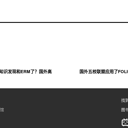
成知识发现和ERM了？国外高
国外五校联盟应用了FOL
找
书馆
图书