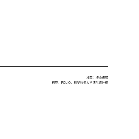
分类：
动态进展
标签：
FOLIO
、
科罗拉多大学博尔德分校