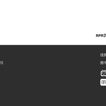
RP
找
书馆
图书