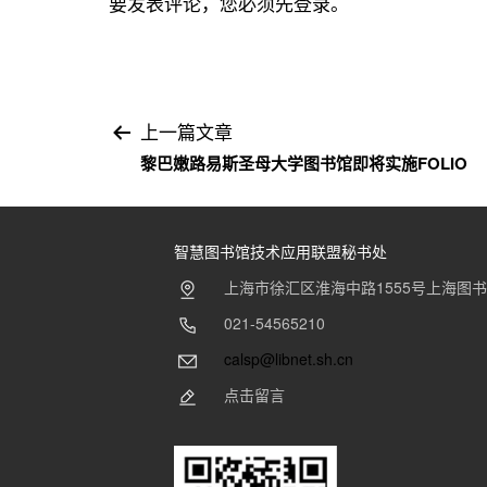
要发表评论，您必须先
登录
。
文
上一篇文章
黎巴嫩路易斯圣母大学图书馆即将实施FOLIO
章
导
智慧图书馆技术应用联盟秘书处
航
上海市徐汇区淮海中路1555号上海图
021-54565210
calsp@libnet.sh.cn
点击留言