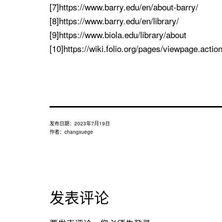
[7]https://www.barry.edu/en/about-barry/
[8]https://www.barry.edu/en/library/
[9]https://www.biola.edu/library/about
[10]https://wiki.folio.org/pages/viewpage.act
发布日期：
2023年7月19日
作者：
changxuege
发表评论