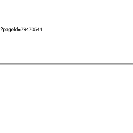
ion?pageId=79470544