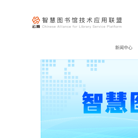
跳
至
内
容
云
瀚
新闻中心
联
盟-
智
慧
图
书
馆
技
术
应