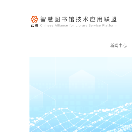
跳
至
内
容
云
瀚
新闻中心
联
盟-
智
慧
图
书
馆
技
术
应