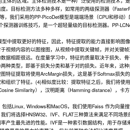
取的主体的区域。主体检测技术是一种广泛使用的检测技术，
。目标检测方法多种多样，如常用的两级探测器（FasterRC
等，我们采用的PP-PicoDet模型是端端场景（CPU和移动）的SOT
A等多个探测器训练技巧，是一个超轻量级的目标检测器。PP-LCNet的
从模型中提取更好的特征，因此，特征提取的能力直接影响图
对于视频内容的以图搜图，从视频中提取关键帧，并对关键帧
的数据相距很远。在度量学习中，特征的质量取决于损失、骨
为两种类型，即基于损失分类和基于对的损失。近年来，这种
提取将使用ArcMargin损失，这是基于Softmax损失的
和组织了特征。(4)相似度比较：提取特征之后，我们将使
osine Similarity），汉明距离（Hamming distance），
Linux, Windows和MacOS，我们使用Faiss 作
将选择HNSW32、IVF、FLAT三种算法来满足不同场景
率产生最先进的性能。IVF是一种索引数据结构，用于存储来