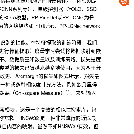
是指检测图像中的所有前景物体。主体检测是
NN系列等）、单级探测器（YOLO、SSD
A模型。PP-PicoDet以PP-LCNet为骨
网络结构如下图所示：PP-LCNet network
像识别的性能。在特征提取的训练阶段，我们
进行特征提取）度量学习尝试将数据映射到嵌
干、数据质量和数量以及训练策略。损失是度
类型的损失已被越来越多地使用，因为基于分
改进。Arcmargin的损失如图式所示，损失最
用一种或多种相似度计算方法，例如欧几里得
卡方距离（Chi-square Measure）等，来对输入
为向量搜索模块，这是一个高效的相似性搜索库，包
的需求。HNSW32 是一种非常流行的近似最
自内容的映射。虽然不如HNSW32有效，但