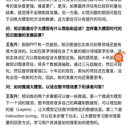
考的复杂度更强，维度更广、更深，如果最终评估有比较好的量化
结果，我觉得不会限制其发展。另一方面，幻觉问题的原因可能在
于训练大模型的方法和数据，这方面也可以有提升的空间。
问：
知识图谱对于大模型有什么帮助和促进？怎样看大模型时代的
知识图谱的发展前景
？
王东升：
刚刚PPT有一页提到，知识图谱在实体识别等领域还是有
很大促进的。比如在医学领域包含了大量的细分领域医学实体，这
些实体词汇可以帮助和促进大模型应用。我的感受是，十年前我在
做知识图谱项目，将多个数据源抽取，通过三元组融合，然后可视
化，然后提供搜索接口。十年后的现在，类似的项目还在重复，没
有出现一些新的方向，因此，新的发展方向还需要思考。
问：
如何微调大模型，以适合图书馆场景下的读者问答
？
王东升：
预训练的两个步骤都可以做一些微调。第一个微调大模型
下一个词的推测，图书馆有很多自己的典藏和数据库，可以增加新
的层（Layers），让大模型记住图书馆特定的数据信息。第二个是
instruction tuning，可以在本步骤下功夫，让大模型学习图书馆需
要的回答方式。学习用户具体是如何搜索如何使用的。