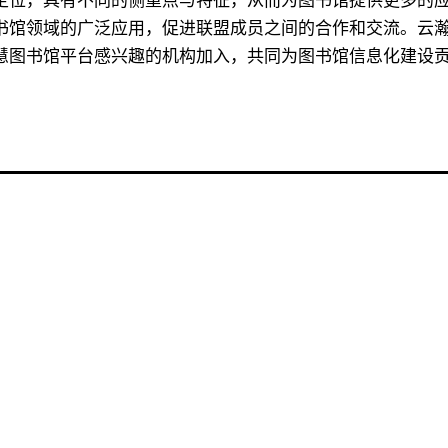
书馆领域的广泛应用，促进联盟成员之间的合作和交流。云
慧图书馆平台感兴趣的机构加入，共同为图书馆信息化建设