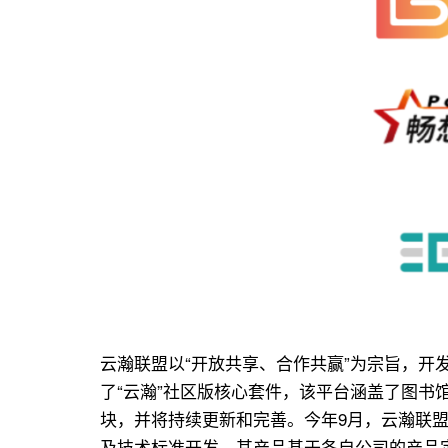
云瀚联盟以“开放共享、合作共赢”为宗旨，开
了“云瀚”社区版核心套件，该平台涵盖了图
块，并将持续更新和完善。今年9月，云瀚联
及技术标准开发，其产品基于各自公司的产品