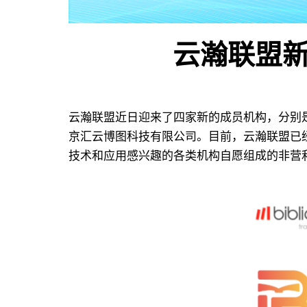
用
联
云瀚联盟
盟
云瀚联盟近日迎来了四家新的成员机构，分别
京汇云博图科技有限公司。目前，云瀚联盟已经
技术和应用感兴趣的各类机构自愿组成的非营