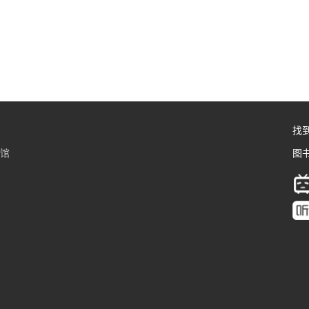
找
书馆
图书