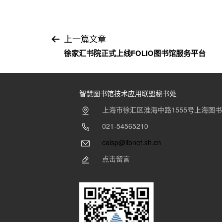
文
上一篇文章
徐家汇书院正式上线FOLIO图书馆服务平台
章
导
智慧图书馆技术应用联盟秘书处
航
上海市徐汇区淮海中路1555号上海图
021-54565210
calsp@libnet.sh.cn
点击留言