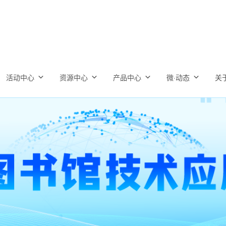
活动中心
资源中心
产品中心
微·动态
关