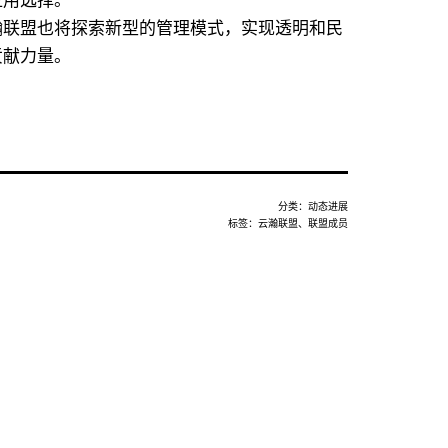
瀚联盟也将探索新型的管理模式，实现透明和民
贡献力量。
分类：
动态进展
标签：
云瀚联盟
、
联盟成员