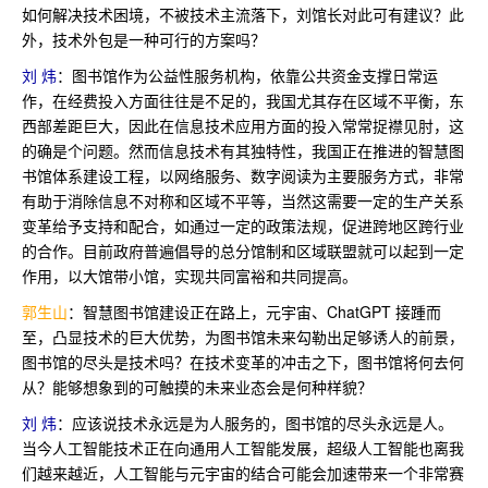
如何解决技术困境，不被技术主流落下，刘馆长对此可有建议？此
外，技术外包是一种可行的方案吗？
刘 炜
：图书馆作为公益性服务机构，依靠公共资金支撑日常运
作，在经费投入方面往往是不足的，我国尤其存在区域不平衡，东
西部差距巨大，因此在信息技术应用方面的投入常常捉襟见肘，这
的确是个问题。然而信息技术有其独特性，我国正在推进的智慧图
书馆体系建设工程，以网络服务、数字阅读为主要服务方式，非常
有助于消除信息不对称和区域不平等，当然这需要一定的生产关系
变革给予支持和配合，如通过一定的政策法规，促进跨地区跨行业
的合作。目前政府普遍倡导的总分馆制和区域联盟就可以起到一定
作用，以大馆带小馆，实现共同富裕和共同提高。
郭生山
：智慧图书馆建设正在路上，元宇宙、ChatGPT 接踵而
至，凸显技术的巨大优势，为图书馆未来勾勒出足够诱人的前景，
图书馆的尽头是技术吗？在技术变革的冲击之下，图书馆将何去何
从？能够想象到的可触摸的未来业态会是何种样貌？
刘 炜
：应该说技术永远是为人服务的，图书馆的尽头永远是人。
当今人工智能技术正在向通用人工智能发展，超级人工智能也离我
们越来越近，人工智能与元宇宙的结合可能会加速带来一个非常赛