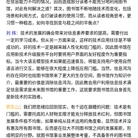
在信息能力不均的情况，因而造成部分读者不能充分地利用图书
馆，对此有何解决之道？其次，图书馆不断地随技术而变化，包括
场景和利用方式，会打破读者的使用习惯，而从读者视角思考，更
习惯一种稳态，如何寻找到变与稳之间的平衡点？
刘 炜
：技术的发展的确会带来对信息素养要求的提高，需要付出
一定的学习成本。但从另一方面来说，这样的技术应用往往是不够
成功的，好的技术一定是越来越人性化和低门槛的，因此图书馆在
应用新技术升级服务平台时要将用户界面的友好程度作为重要指
标。当今大语言模型技术如果能迅速普及，将能支持用户使用自然
语言进行交互，能够在很大程度上降低应用门槛。当然，信息鸿沟
的存在同时也给图书馆带来了更大的生存空间，图书馆作为知识中
介，最重要的价值是消除信息鸿沟，因此教会用户利用信息技术满
足信息需求是未来图书馆的重要工作，这就要求图书馆员自身首先
是新技术的实践者。
郭生山
：我们把思绪拉回到现实，有个迫在眉睫的问题：技术是有
门槛的，需要托底的人财物支撑才能充分释放技术红利，但图书馆
发展条件极不均衡，如果单纯从技术运用的角度看，显然技术并没
有惠及所有图书馆，反而是在拉大不同图书馆之间的发展差距，形
成明显的分野。就图书馆事业发展整体考量，不具备条件的图书馆