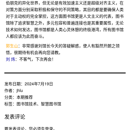
伯朋克的异化世界，但无论是有效加速主义还是超级对齐主义，在
对策方面分别采取积极和保守的不同策略，其目的都是要确保人类
对于主动权的完全掌控，这方面图书馆更是人文主义的代表，图书
馆除了追求智慧之外，多元包容和普遍连接也是其重要属性，无论
技术如何发达，图书馆都是人类心灵休憩的终极港湾，所有图书馆
人都应该为此而奋斗。
郭生山
：非常感谢刘馆长今天的答疑解惑，使人有豁然开朗之领
悟，很期待有机会再向您请教。
刘 炜
：不客气，下次再会！
发布日期：
2024年7月19日
作者：
jhlu
分类：
本期推荐
标签：
图书馆技术
、
智慧图书馆
发表评论
要发表评论，您必须先
登录
。