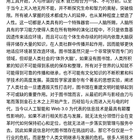
用工具开始，人与所谓的“技术”就已经合为一体、不可分割，以至
于当今上天入地无所不能，并不断探究生命和智力的奥秘，突破极
限。所有被人掌握的技术都成为人的延伸，也从某种程度上塑造了
人性。这一切都是人类具有的一个特殊器官——人脑所赐，人脑所
具有的学习能力使得人类在所有物种的演化过程中，不只是依靠基
因遗传来适应环境，而且可以在个体生命存续的时间内依靠大脑获
得并储存大量的知识，在人类社群中传播并起作用，因而能够更快
地适应环境甚至改造环境。图书馆虽然只是一个非常狭窄而专门的
领域，但却是人类社会的“体外大脑”，如果没有图书馆，人类所积
累的知识不可能得到系统的保存和整理，所有对于世界的认知就不
可能得到可靠的传播和继承，也不可能有文化知识的不断积累和科
学技术的高度发展。英国哲学家波普尔有个著名的思想实验，阐述
了人类社会一旦遭遇毁灭性打击时，图书馆在重建文明时能够起到
不可或缺的重要作用。对于图书馆而言，从最初的声与影经由刀与
笔而落到金石土木之上开始产生，历经铅与火而进入光与电的时
代，当今以人工智能和 Web 3.0 为代表的信息技术是最具有颠覆
性影响的，如果不进行相关形态与发展，就无法充分领悟行业在变
革时代如何保持初心和定位，也就无法进一步落实到管理与服务中
去。因此如果说信息时代图书馆存在挑战的话，那它不仅仅是一个
行业的危机，而是整个人类文明继承与发展的危机。很多人将技术