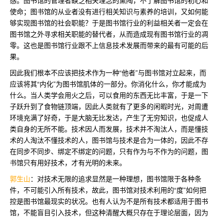
使命；图书馆的从业者没有进行相关知识与素养的培训，又如何能
够实现图书馆的社会职能？于是图书馆行业的利益相关者一定会在
图书馆之外寻求相关职能的替代者，从而造成现有图书馆行业的凋
零。这也是图书馆行业跟不上信息技术发展而带来的最有可能的后
果。
因此我们根本不应该把技术作为一种“他者”与图书馆对立起来，而
应该将其“内化”为图书馆肌体的一部分。你消化什么，你才能成为
什么。当人类学会用火之后，可以食用的东西无比丰富，于是一下
子跃升到了食物链顶端，因此人类就有了更多的闲暇时光，对周遭
环境充满了好奇，于是大脑无比发达，产生了无穷知识，也促成人
类自身的无所不能。技术因人而发展，技术并不淘汰人，而是懂技
术的人淘汰不懂技术的人，图书馆与技术是合为一体的，因此不存
在同步不同步、绑定不绑定的问题，只有作为与不作为的问题，图
书馆只有用好技术，才有光明的未来。
郭生山
：对技术无限的追求显然是一种理想，图书馆限于各种条
件，不可能引入所有技术，故此，图书馆对技术利用的“度”如何把
控是图书馆最现实的状况。也有人认为不是所有技术都适用于图书
馆，不能盲目引入技术，但这种清醒大概只存在于理论层面，因为