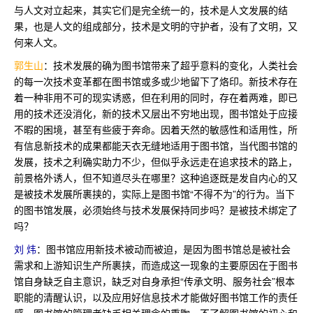
与人文对立起来，其实它们是完全统一的，技术是人文发展的结
果，也是人文的组成部分，技术是文明的守护者，没有了文明，又
何来人文。
郭生山
：技术发展的确为图书馆带来了超乎意料的变化，人类社会
的每一次技术变革都在图书馆或多或少地留下了烙印。新技术存在
着一种非用不可的现实诱惑，但在利用的同时，存在着两难，即已
用的技术还没消化，新的技术又层出不穷地出现，图书馆处于应接
不暇的困境，甚至有些疲于奔命。因着天然的敏感性和适用性，所
有信息新技术的成果都能天衣无缝地适用于图书馆，当代图书馆的
发展，技术之利确实助力不少，但似乎永远走在追求技术的路上，
前景格外诱人，但不知道尽头在哪里？这种追逐既是发自内心的又
是被技术发展所裹挟的，实际上是图书馆“不得不为”的行为。当下
的图书馆发展，必须始终与技术发展保持同步吗？是被技术绑定了
吗？
刘 炜
：图书馆应用新技术被动而被迫，是因为图书馆总是被社会
需求和上游知识生产所裹挟，而造成这一现象的主要原因在于图书
馆自身缺乏自主意识，缺乏对自身承担“传承文明、服务社会”根本
职能的清醒认识，以及应用好信息技术才能做好图书馆工作的责任
感。图书馆的管理者缺乏相关理念的熏陶，不了解图书馆的初心和