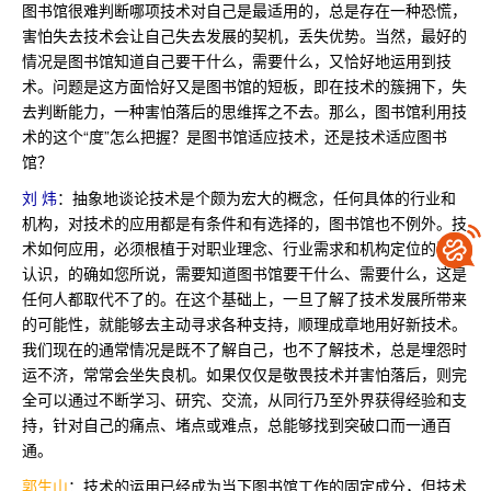
图书馆很难判断哪项技术对自己是最适用的，总是存在一种恐慌，
害怕失去技术会让自己失去发展的契机，丢失优势。当然，最好的
情况是图书馆知道自己要干什么，需要什么，又恰好地运用到技
术。问题是这方面恰好又是图书馆的短板，即在技术的簇拥下，失
去判断能力，一种害怕落后的思维挥之不去。那么，图书馆利用技
术的这个“度”怎么把握？是图书馆适应技术，还是技术适应图书
馆？
刘 炜
：抽象地谈论技术是个颇为宏大的概念，任何具体的行业和
机构，对技术的应用都是有条件和有选择的，图书馆也不例外。技
术如何应用，必须根植于对职业理念、行业需求和机构定位的深刻
认识，的确如您所说，需要知道图书馆要干什么、需要什么，这是
任何人都取代不了的。在这个基础上，一旦了解了技术发展所带来
的可能性，就能够去主动寻求各种支持，顺理成章地用好新技术。
我们现在的通常情况是既不了解自己，也不了解技术，总是埋怨时
运不济，常常会坐失良机。如果仅仅是敬畏技术并害怕落后，则完
全可以通过不断学习、研究、交流，从同行乃至外界获得经验和支
持，针对自己的痛点、堵点或难点，总能够找到突破口而一通百
通。
郭生山
：技术的运用已经成为当下图书馆工作的固定成分，但技术