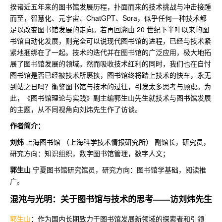
揆诸近五年来的图书馆发展历程，扑面而来的技术挑战与冲击接踵
而至，智慧化、元宇宙、ChatGPT、Sora，似乎任何一种技术都
足以改变图书馆发展的走向。若再回溯由 20 世纪下半叶以来的图
书馆自动化发展，则完全可以说现代图书馆的进程，已经与技术紧
紧地捆绑在了一起。技术的迭代并在图书馆的广泛应用，极大地拓
展了图书馆发展的领域。然而吸收技术红利的同时，我们也在自忖
图书馆是否已经被技术所裹挟，图书馆终将踏上技术的快车，永无
到站之日吗？衡鉴图书馆与技术的过往，引发太多思考与顾虑。为
此，《图书馆理论与实践》副主编郭生山先生就技术与图书馆发展
的主题，从不同视角向刘炜先生作了访谈。
作者简介：
刘炜
上海图书馆 （上海科学技术情报研究所） 副馆长，研究员，
研究方向：知识组织，数字图书馆管理，数字人文；
郭生山
宁夏图书馆研究馆员，研究方向：图书馆学基础，阅读推
广。
混沌与光明：关于图书馆与技术的思考——访刘炜先生
郭生山
：作为国内长期致力于图书馆发展新领域的探索者和引领