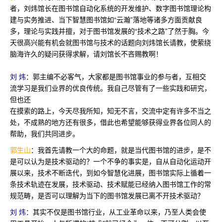
者，刘炜馆长在图书馆自动化系统的开发维护、数字图书馆理论构
建与实务推进、当下智慧图书馆如“云瀚”落地等诸多方面贡献良
多，理论与实践并擅，对于图书馆发展的“技术之路”了然于胸。今
天很高兴能有机会就图书馆与技术的话题向刘炜馆长请教，使萦绕
脑海许久的疑问获得求解，请刘馆长不吝赐教啊！
刘 炜
：郭主编不必客气，大家都是图书馆事业的参与者，互相交
流学习是我们业界的优良传统。我自己尽管有了一些实践和研究，
但也还
在摸索的路上，今天尽我所知，知无不言，交流中定有许多不当之
处，不成熟的地方还有很多，借此也希望能够获得业界各位同人的
帮助，我们共同进步。
郭生山
：我首先请教一个大的命题，就是当代图书馆的进步，是不
是可以认为是技术驱动的？一个不争的事实是，自从自动化运动开
展以来，技术不断迭代，到如今智慧化进展，图书馆实际上循着一
条技术轨迹在发展，技术驱动、技术赋能已经纳入图书馆工作的常
规范畴，是否可以理解为当下的图书馆发展已离不开技术驱动？
刘 炜
：其实不仅是图书馆行业，从工业革命以来，乃至人类会使