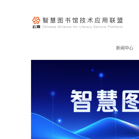
跳
至
内
容
云
瀚
新闻中心
联
盟-
智
慧
图
书
馆
技
术
应