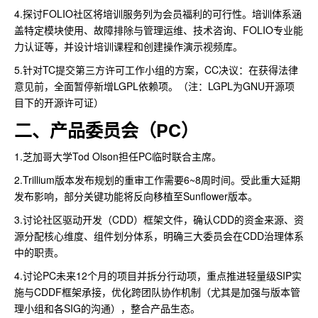
4.探讨FOLIO社区将培训服务列为会员福利的可行性。培训体系涵
盖特定模块使用、故障排除与管理运维、技术咨询、FOLIO专业能
力认证等，并设计培训课程和创建操作演示视频库。
5.针对TC提交第三方许可工作小组的方案，CC决议：在获得法律
意见前，全面暂停新增LGPL依赖项。（注：LGPL为GNU开源项
目下的开源许可证）
二、产品委员会（PC）
1.芝加哥大学Tod Olson担任PC临时联合主席。
2.Trillium版本发布规划的重审工作需要6~8周时间。受此重大延期
发布影响，部分关键功能将反向移植至Sunflower版本。
3.讨论社区驱动开发（CDD）框架文件，确认CDD的资金来源、资
源分配核心维度、组件划分体系，明确三大委员会在CDD治理体系
中的职责。
4.讨论PC未来12个月的项目并拆分行动项，重点推进轻量级SIP实
施与CDDF框架承接，优化跨团队协作机制（尤其是加强与版本管
理小组和各SIG的沟通），整合产品生态。