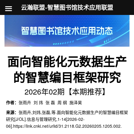
云瀚联盟-智慧图书馆技术应用联盟
跳
至
内
容
面向智能化元数据生产
的智慧编目框架研究
2026年02期【本期推荐】
作者：
张雨卉 刘 炜 张 磊 周 纲 施泽昊
来源：
张雨卉,刘炜,张磊,等.面向智能化元数据生产的智慧编目框架
研究[J/OL].信息与管理研究,1-14[2026-02-
06].
https://link.cnki.net/urlid/31.2118.G2.20260205.1205.002
.