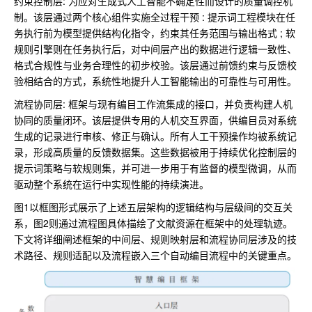
约束控制层: 为应对生成式人工智能不确定性而设计的质量调控机
制。该层通过两个核心组件实施全过程干预 : 提示词工程模块在任
务执行前为模型提供结构化指令，约束其任务范围与输出格式 ; 软
规则引擎则在任务执行后，对中间层产出的数据进行逻辑一致性、
格式合规性与业务合理性的初步校验。该层通过前馈约束与反馈校
验相结合的方式，系统性地提升人工智能输出的可靠性与可用性。
流程协同层: 框架与现有编目工作流集成的接口，并负责构建人机
协同的质量闭环。该层提供专用的人机交互界面，供编目员对系统
生成的记录进行审核、修正与确认。所有人工干预操作均被系统记
录，形成高质量的反馈数据集。这些数据被用于持续优化控制层的
提示词策略与软规则集，并可进一步用于有监督的模型微调，从而
驱动整个系统在运行中实现性能的持续演进。
图1以框图形式展示了上述五层架构的逻辑结构与层级间的交互关
系，图2则通过流程图具体描绘了文献资源在框架中的处理轨迹。
下文将详细阐述框架的中间层、规则映射层和流程协同层涉及的技
术路径、规则适配以及流程嵌入三个自动编目流程中的关键重点。