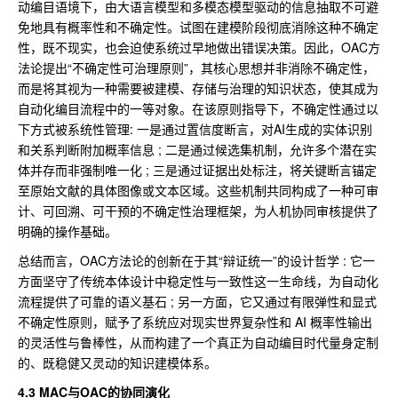
动编目语境下，由大语言模型和多模态模型驱动的信息抽取不可避
免地具有概率性和不确定性。试图在建模阶段彻底消除这种不确定
性，既不现实，也会迫使系统过早地做出错误决策。因此，OAC方
法论提出“不确定性可治理原则”，其核心思想并非消除不确定性，
而是将其视为一种需要被建模、存储与治理的知识状态，使其成为
自动化编目流程中的一等对象。在该原则指导下，不确定性通过以
下方式被系统性管理: 一是通过置信度断言，对AI生成的实体识别
和关系判断附加概率信息 ; 二是通过候选集机制，允许多个潜在实
体并存而非强制唯一化 ; 三是通过证据出处标注，将关键断言锚定
至原始文献的具体图像或文本区域。这些机制共同构成了一种可审
计、可回溯、可干预的不确定性治理框架，为人机协同审核提供了
明确的操作基础。
总结而言，OAC方法论的创新在于其“辩证统一”的设计哲学 : 它一
方面坚守了传统本体设计中稳定性与一致性这一生命线，为自动化
流程提供了可靠的语义基石 ; 另一方面，它又通过有限弹性和显式
不确定性原则，赋予了系统应对现实世界复杂性和 AI 概率性输出
的灵活性与鲁棒性，从而构建了一个真正为自动编目时代量身定制
的、既稳健又灵动的知识建模体系。
4.3 MAC与OAC的协同演化