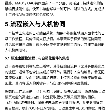
最终，MAC与 OAC共同塑造了一个分层、灵活且可持续进化的智
慧编目规则生态，使图书馆能够以一种可控、渐进的方式，完成从
手工时代到智能时代的范式转型。
.
5
流程嵌入与人机协同
一个技术上先进的自动编目系统，如果不能顺畅地融入图书馆的日
常工作流程，其价值将大打折扣。本章聚焦于框架的流程协同层，
讨论如何将自动编目嵌入不同类型文献的加工流程，并建立高效的
人机协同闭环。
5.1 标准出版物流程 : 与自动化硬件的集成
对于图书和报刊等标准出版物，其传统编目流程（尤其是依赖套录
的流程）通常不包含扫描或拍照环节。强行引入自动编目，若无配
套流程优化，反而可能因增加扫描、上传等步骤而降低整体效率。
因此，其流程嵌入的关键在于与自动化硬件的深度集成。
理想的工作流应是 :（1）扫描与识别。新书入藏后，通过配备自动
翻页功能的高速扫描仪，快速获取版权页等关键页面的图像。
（2）AI抽取与映射。图像被自动传送至编目系统，系统调用智慧
编目框架，执行“OCR+LLM”路径，自动生成中间JSON数据，并依