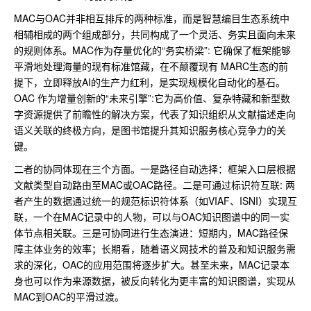
MAC与OAC并非相互排斥的两种标准，而是智慧编目生态系统中
相辅相成的两个组成部分，共同构成了一个灵活、务实且面向未来
的规则体系。MAC作为存量优化的“务实桥梁”: 它确保了框架能够
平滑地处理海量的现有标准馆藏，在不颠覆现有 MARC生态的前
提下，立即释放AI的生产力红利，是实现规模化自动化的基石。
OAC 作为增量创新的“未来引擎”:它为高价值、复杂特藏和新型数
字资源提供了前瞻性的解决方案，代表了知识组织从文献描述走向
语义关联的终极方向，是图书馆提升其知识服务核心竞争力的关
键。
二者的协同体现在三个方面。一是路径自动选择：框架入口层根据
文献类型自动路由至MAC或OAC路径。二是可通过标识符互联: 两
者产生的数据通过统一的规范标识符体系（如VIAF、ISNI）实现互
联，一个在MAC记录中的人物，可以与OAC知识图谱中的同一实
体节点相关联。三是可协同进行生态演进：短期内，MAC路径保
障主体业务的效率；长期看，随着语义网技术的普及和知识服务需
求的深化，OAC的应用范围将逐步扩大。甚至未来，MAC记录本
身也可以作为来源数据，被反向转化为更丰富的知识图谱，实现从
MAC到OAC的平滑过渡。