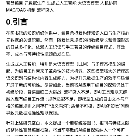
智慧编目 元数据生产 生成式人工智能 大语言模型 人机协同
MAC/OAC 机制 流程嵌入
.
0
引言
在图书馆的知识组织体系中，编目承担着构建知识入口与生产核心
元数据的关键职能。然而，随着信息规模的指数级增长和资源形态
的日益多样化，依赖人工识读与手工著录的传统编目模式，其效
率、成本与可持续性瓶颈愈发凸显。
生成式人工智能，特别是大语言模型（LLM）与多模态模型的崛
起，为编目工作带来了革命性的技术机遇。这些模型强大的跨模态
语义识别与结构化内容生成能力，为提升元数据生产的效率与质量
开辟了新的可能性。尽管如此，当前将AI应用于编目的探索仍处于
初级阶段，普遍面临三大挑战: 流程嵌入不足，即AI工具难以无缝
融入现有编目工作流 ; 规范适配不足，即模型生成的自由文本与严
格的编目规则之间存在“语义鸿沟”; 质量不可控，即AI的“幻觉”问题
导致元数据准确性难以保障。
针对上述研究空白，本文提出一个能够统筹图书、报刊与特藏文献
的整体性智慧编目框架，将当前零散的AI编目探索纳入一个可扩