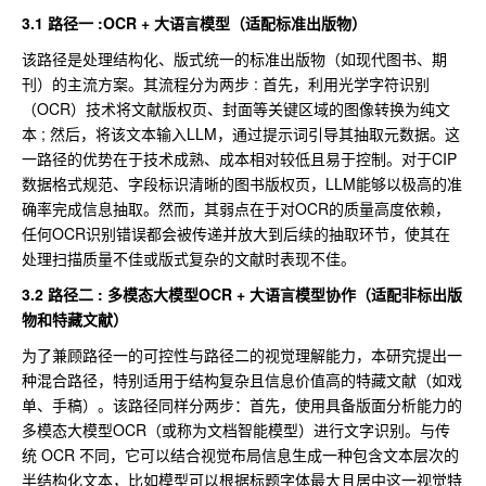
3.1 路径一 :OCR + 大语言模型（适配标准出版物）
该路径是处理结构化、版式统一的标准出版物（如现代图书、期
刊）的主流方案。其流程分为两步 : 首先，利用光学字符识别
（OCR）技术将文献版权页、封面等关键区域的图像转换为纯文
本 ; 然后，将该文本输入LLM，通过提示词引导其抽取元数据。这
一路径的优势在于技术成熟、成本相对较低且易于控制。对于CIP
数据格式规范、字段标识清晰的图书版权页，LLM能够以极高的准
确率完成信息抽取。然而，其弱点在于对OCR的质量高度依赖，
任何OCR识别错误都会被传递并放大到后续的抽取环节，使其在
处理扫描质量不佳或版式复杂的文献时表现不佳。
3.2 路径二 : 多模态大模型OCR + 大语言模型
协作（适配非标出版
物和特藏文献）
为了兼顾路径一的可控性与路径二的视觉理解能力，本研究提出一
种混合路径，特别适用于结构复杂且信息价值高的特藏文献（如戏
单、手稿）。该路径同样分两步：首先，使用具备版面分析能力的
多模态大模型OCR（或称为文档智能模型）进行文字识别。与传
统 OCR 不同，它可以结合视觉布局信息生成一种包含文本层次的
半结构化文本，比如模型可以根据标题字体最大且居中这一视觉特