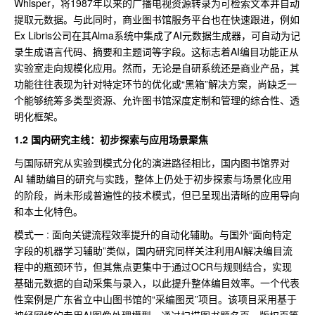
Whisper，将1987年以来的广播电视资源转录为可检索文本并自动
提取元数据。与此同时，商业图书馆服务平台也在快速跟进，例如
Ex Libris公司在其Alma系统中集成了AI元数据生成器，可自动为记
录生成语言代码、摘要和主题词等字段。这标志着AI编目功能正从
实验室走向规模化应用。然而，无论是自研系统还是商业产品，其
功能往往表现为针对特定环节的优化或“黑箱”解决方案，尚缺乏一
个能够统筹多类型资源、允许图书馆深度定制和管理的综合性、透
明化框架。
1.2 国内研究主线：初步探索与应用场景聚焦
与国际研究从实验到模式分化的演进路径相比，国内图书馆界对
AI 辅助编目的研究与实践，整体上仍处于初步探索与场景化应用
的阶段，尚未形成普遍性的技术模式，但已呈现出清晰的应用导向
和本土化特色。
模式一 : 面向关键流程效率提升的自动化辅助。与国外“面向特定
字段的机器学习辅助”类似，国内研究同样关注利用AI解决编目流
程中的瓶颈环节，但其焦点更集中于通过OCR与规则结合，实现
基础元数据的自动采集与录入，以此提升整体编目效率。一个代表
性案例是广东省立中山图书馆的“采编图灵”项目。该项目采用基于
神经网络的专用AI图像处理模型，通过扫描图书题名页、版权页等