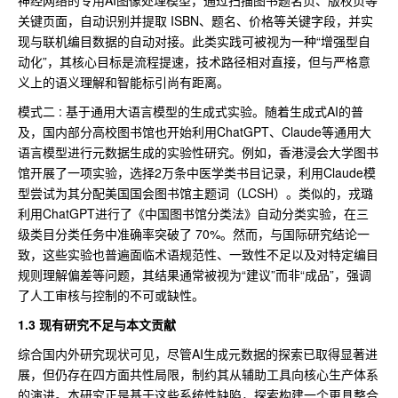
关键页面，自动识别并提取 ISBN、题名、价格等关键字段，并实
现与联机编目数据的自动对接。此类实践可被视为一种“增强型自
动化”，其核心目标是流程提速，技术路径相对直接，但与严格意
义上的语义理解和智能标引尚有距离。
模式二 : 基于通用大语言模型的生成式实验。随着生成式AI的普
及，国内部分高校图书馆也开始利用ChatGPT、Claude等通用大
语言模型进行元数据生成的实验性研究。例如，香港浸会大学图书
馆开展了一项实验，选择2万条中医学类书目记录，利用Claude模
型尝试为其分配美国国会图书馆主题词（LCSH）。类似的，戎璐
利用ChatGPT进行了《中国图书馆分类法》自动分类实验，在三
级类目分类任务中准确率突破了 70%。然而，与国际研究结论一
致，这些实验也普遍面临术语规范性、一致性不足以及对特定编目
规则理解偏差等问题，其结果通常被视为“建议”而非“成品”，强调
了人工审核与控制的不可或缺性。
1.3 现有研究不足与本文贡献
综合国内外研究现状可见，尽管AI生成元数据的探索已取得显著进
展，但仍存在四方面共性局限，制约其从辅助工具向核心生产体系
的演进。本研究正是基于这些系统性缺陷，探索构建一个更具整合