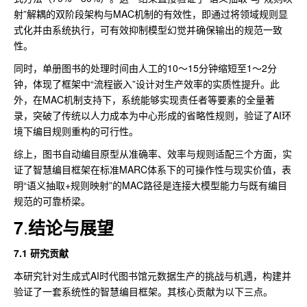
射”解耦的双阶段架构与MAC机制的有效性，即通过将领域规则显
式化并由系统执行，可有效抑制模型幻觉并确保输出的规范一致
性。
同时，单册图书的处理时间由人工的10～15分钟缩短至1～2分
钟，体现了框架中“流程嵌入”设计对生产效率的实质性提升。此
外，在MAC机制支持下，系统能够实现责任者等要素的全量著
录，突破了传统以人力成本为中心形成的省略性规则，验证了AI环
境下编目规则重构的可行性。
综上，图书自动编目原型从准确率、效率与规则适配三个方面，实
证了智慧编目框架在标准MARC体系下的可操作性与现实价值，表
明“语义抽取+规则映射”的MAC路径是连接大模型能力与既有编目
规范的可靠桥梁。
.
7
结论与展望
7.1 研究贡献
本研究针对生成式AI时代图书馆元数据生产的挑战与机遇，构建并
验证了一套系统性的智慧编目框架。其核心贡献为以下三点。