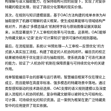
构理解与语义抽取能力，在保持结构可控的前提下，实现了对复杂
特藏的稳定处理，验证了路径分化策略的现实价值。
其次，在规则与知识建模层面，基于OAC方法构建的戏单本体为AI
抽取提供了机器可理解的语义框架，使生成结果能够与领域结构严
格对齐，并通过“多模态锚点”机制将字段与原始图像证据关联起
来，从而显著提升了人工审校的效率与可信度。这表明，OAC能够
为特藏文献从“记录”走向“可计算知识”提供可操作的规则基础。
最后，在流程层面，系统以“AI预处理—人工审校—反馈优化”的方
式嵌入真实加工流程，构建了稳定的人机协同闭环。编目员的校正
结果被持续用于优化提示词与抽取规则，使系统具备了可迭代演进
的能力，验证了“人机协同”机制在保障质量与可持续优化中的关键
作用。
戏单智能编目平台的部署与运行表明，智慧编目框架不仅在理论上
成立，而且能够在高度非标准、强多模态的特藏场景中落地。通过
类型感知驱动的技术路径选择、OAC支撑的语义规则建模以及深度
嵌入流程的人机协同机制，复杂特藏文献得以被转化为可结构化、
可计算、可持续优化的知识资源。这一案例为框架在更广泛特藏类
型中的应用提供了现实依据。