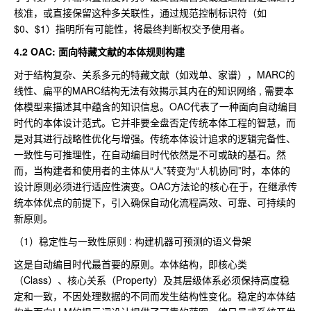
核准，或直接保留这种多关联性，通过规范控制标识符（如
$0、$1）指明所有可能性，将最终判断权交予使用者。
4.2 OAC: 面向特藏文献的本体规则构建
对于结构复杂、关系多元的特藏文献（如戏单、家谱），MARC的
线性、扁平的MARC结构无法有效揭示其内在的知识网络 , 需要本
体模型来描述其中蕴含的知识信息。OAC代表了一种面向自动编目
时代的本体设计范式。它并非要全盘否定传统本体工程的智慧，而
是对其进行战略性优化与增强。传统本体设计追求的逻辑完备性、
一致性与可推理性，在自动编目时代依然是不可或缺的基石。然
而，当构建者和使用者的主体从“人”转变为“人机协同”时，本体的
设计原则必须进行适应性演变。OAC方法论的核心在于，在继承传
统本体优点的前提下，引入确保自动化流程高效、可靠、可持续的
新原则。
（1）稳定性与一致性原则 : 构建机器可预测的语义骨架
这是自动编目时代最首要的原则。本体结构，即核心类
（Class）、核心关系（Property）及其层级体系必须保持高度稳
定和一致，不因处理数据的不同而发生结构性变化。稳定的本体结