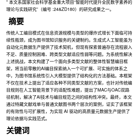
* 本文系国家社会科学基金重大项目“智能时代提升全民数字素养的
理论与实践研究”（编号 :24&ZD180）的研究成果之一。
摘要
传统人工编目模式在信息资源规模与类型的爆炸式增长下面临可持
续性瓶颈，成为图书馆知识服务的关键制约。生成式人工智能虽为
自动化元数据生产提供了技术契机，但现有探索普遍存在流程嵌入
不足、质量控制困难、跨类型文献适应性弱等问题。为系统性解决
上述挑战，本文构建了一个面向多类型文献的整体性智慧编目框
架，将当前零散的AI编目探索纳入一个可扩展、可实施的体系之
中，为图书馆系统性引入大模型提供了结构化的方法基础。本框架
不仅在技术上提出了适应各种不同类型文献的方案，也针对传统编
目规则在人工智能背景下的适配性难题，提出了MAC与OAC双路
径机制，解决了AI技术与编目规范之间的结构性冲突。最终，本文
通过特藏文献戏单与普通文献图书两个层次的案例，证实了该框架
的有效性与可扩展性，为实现 AI 驱动的高质量元数据生产提供了
理论依据与实践范式。
关键词