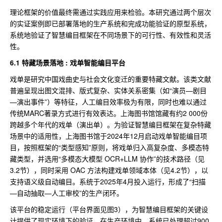
理论框架的价值最终需通过实践应用来检验。本研究通过两个层次
的实证案例即已部署落地的生产系统和完成功能验证的原型系统，
系统地验证了智慧编目框架在不同场景下的可行性、有效性和灵活
性。
6.1 特藏场景落地 : 戏单智能编目平台
戏单是研究中国戏曲史与社会文化变迁的重要特藏文献。该类文献
普遍呈现出图文混排、版式复杂、实体关系密集（如“演员—剧目
—演出事件”）等特征，人工编目效率极为有限，同时也难以通过
传统MARC著录方式进行有效表达。上海图书馆馆藏有约2 000份
跨越多个年代的戏单（演出单）。为验证智慧编目框架在复杂特藏
场景中的适用性，上海图书馆于2024年12月启动戏单智能编目项
目，按照框架的“类型感知”原则，将戏单归入高复杂度、多模态特
藏类型，并选用“多模态大模型 OCR+LLM 协作”的技术路径（见
3.2节），同时采用 OAC 方法构建戏单领域本体（见4.2节），以
支持语义级自动编目。系统于2025年4月投入运行，形成了“扫描
—自动抽取—人工审校”的生产闭环。
该平台的稳定运行（平台界面见图3），为智慧编目框架的关键设
计提供了现实环境下的验证。在生产环境中，系统已处理超过900