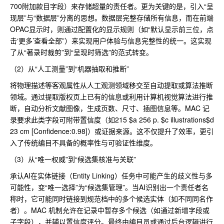
700附加款目字段）来存储超量的责任者。更为关键的是，引入“呈
现层”与“数据层”分离的思想。数据层完整存储所有信息，而在前端
OPAC显示时，则通过配置化的显示规则（如“默认显示前三位，点
击‘更多’查看全部”）来实现用户体验与信息完整性的统一。这实现
了从“著录时裁剪”到“呈现时筛选”的范式转变。
（2）从“人工测量”到“机器抽取和推断”
将物理描述等客观属性从人工观测领域移交至自动提取或算法推断
领域。通过提取版权页上已有的信息或利用计算机视觉算法进行推
断，自动分析文献图像，生成页数、尺寸、插图信息等。MAC 记
录要求此类字段可附带置信度（如215 $a 256 p. $c illustrations$d
23 cm [Confidence:0.98]）或证据来源。这不仅提升了效率，更引
入了传统编目不具备的概率性与可验证性维度。
（3）从“唯一权威”到“候选集核准与关联”
承认AI在实体链接（Entity Linking）任务中可能产生的歧义性与多
可能性，变“唯一选择”为“候选集管理”。当AI识别出一个责任者名
称时，它可能同时链接到规范档中的多个候选实体（如不同同名作
者）。MAC 机制允许在记录中暂存多个候选（如通过新增字段或
子字段），并辅以置信度评分。最终由编目员或通过后台逻辑进行