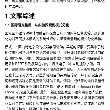
展、可实施的体系之中，为图书馆系统性引入大模型提供了结构化
的方法基础。
.
1
文献综述
1.1 国际研究格局 : 从实验探索到模式分化
国际图书馆界对AI辅助编目的探索已从早期的单任务实验，逐步演
化为对不同技术模式的系统性评估，呈现出清晰的模式分化趋势。
模式一 : 面向特定字段的机器学习辅助。早期的探索主要集中于利
用传统机器学习与自然语言处理模型，提升编目流程中特定环节的
自动化水平。例如，美国国会图书馆的“探索计算描述”项目尝试利
用多种BERT系列模型在内的工具从电子书中自动提取字段。同
样，德国国家图书馆致力于利用AI改进主题标引为出版物自动分配
杜威十进制分类号。这些先驱项目的共同结论是，AI 在建议主题
词和规范名称方面是高效的辅助工具，但其生成结果的最终质量保
障仍高度依赖专业编目员的审核，即“人机协同”（Human-in-the-
Loop）机制至关重要。此外，新加坡国家图书馆利用机器人流程
自动化从电子书平台采集使用数据，以及佛罗里达大学图书馆与商
业公司合作定制命名实体识别流程以提取地名实体，均体现了该模
式在解决特定、明确任务上的有效性。