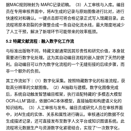
据MAC规则映射为 MARC记录初稿。（3）人工审核与入库。编目
员在专用审核界面中，将AI生成的记录与原始图像进行比对，进行
快速校对和确认。一键点击即可将合格记录正式写入馆藏目录。此
流程将原本割裂的步骤整合成一条自动化流水线，最大限度地减少
了人工干预，解决了新增环节可能带来的效率瓶颈。
5.2 特藏文献流程 : 融入数字化工作流
与标准出版物不同，特藏文献通常因其珍贵性和研究价值，本身就
需要进行数字化处理。这为其自动编目流程的嵌入提供了天然的便
利。自动编目可以作为数字化流程的一个无缝衔接的后续步骤，而
非一个额外的负担。
其工作流如下 :（1）数字化采集。按照特藏数字化的标准流程，获
取高分辨率的文献图像。（2）AI抽取与建模。数字化图像完成
后，系统自动触发智慧编目框架，执行适配特藏的“多模态大模型
OCR+LLM”路径，依据OAC本体模型，直接抽取和构建语义化的
知识结构。（3）人工审核与发布。编目员或研究人员在审核界面
中，对AI生成的实体、关系和属性进行确认。审核通过的数据不仅
生成描述记录，还可直接发布至数字人文平台或知识图谱系统。此
流程将元数据生产与资源数字化紧密结合，实现了“一次数字化，