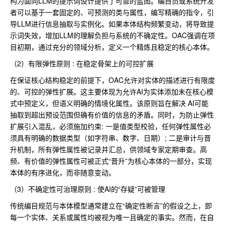
构为面向LLM的提示词设计提供了可靠的蓝图。编目员或系统开发
者可以基于一套固定的、可预测的类与属性，编写精确的指令，引
导LLM进行信息抽取与实例化。如果本体结构频繁变动，将导致提
示词失效，增加LLM的理解负担与系统的不确定性。OAC强调在项
目初期，通过充分的领域分析，定义一个精炼且稳定的核心本体。
（2）有限弹性原则 : 在稳定骨架上的可控扩展
在保证核心结构稳定的前提下，OAC允许对实体的描述进行有限度
的、可控的弹性扩展。这主要体现为允许AI为实体添加未在核心模
式中预定义，但语义明确的情境化属性。该原则旨在解决 AI可能
抽取到超出预设范围但确有价值的信息的矛盾。同时，为防止弹性
扩展引入混乱，必须施加约束: 一是值类型校验，任何弹性属性必
须具有明确的数据类型（如字符串、数字、日期）; 二是审计与晋
升机制，所有弹性属性被记录并汇总，供领域专家定期审查。高
频、有价值的弹性属性可被正式“晋升”为核心本体的一部分，实现
本体的有序进化，而非随意变动。
（3）不确定性可治理原则 : 使AI的“存疑”可被管理
传统编目规范与本体模型通常建立在“确定性断言”的假设之上，即
每一个实体、关系或属性均被视为唯一且确定的事实。然而，在自