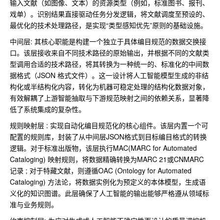
输入文献（如图像、文本）的资源类型（例如，标准图书、报刊、
戏单）。识别结果直接驱动任务分发逻辑，将文献调度至预设的、
最优化的技术处理路径，是实现“类型感知优先”原则的基础设施。
中间层: 其核心职能是构建一个独立于具体编目规范的数据交换接
口。该层接收来自不同技术路径的原始输出，并根据不同的文献类
型调用合适的技术路径，将其转换为一种统一的、标准化的中间数
据格式（JSON 格式文件）。这一设计将人工智能模型生成的非结
构化或半结构化内容，转化为机器可稳定处理的结构化数据对象，
有效解耦了上游智能抽取与下游规范映射之间的依赖关系，显著降
低了系统集成的复杂性。
规则映射层 : 实现自动化编目规范化的核心组件。该层内置一个可
配置的规则库，封装了从中间层JSON格式到目标编目格式的转换
逻辑。对于标准出版物，该层执行MAC(MARC for Automated
Cataloging) 映射规则，将数据精确转换为MARC 21或CNMARC
记录 ; 对于特藏文献，则遵循OAC (Ontology for Automated
Cataloging) 方法论，将数据实例化为预定义的本体模型，生成语
义化的知识图谱。此层确保了人工智能的输出能够严格遵从领域标
准与业务规则。