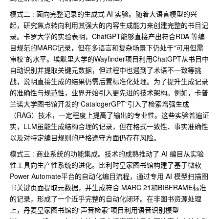
模式二 : 面向完整记录的生成式 AI 实验。随着大语言模型的兴
起，研究焦点转向利用其强大的内容生成能力来创建完整的书目记
录。卡罗大学的实验表明，ChatGPT能够直接产出符合RDA 等编
目规范的MARC记录，但在多语言和复杂场景下仍处于“可用但需
审校”的水平。埃默里大学的Wayfinder项目利用ChatGPT从书目中
自动识别并提取关键元数据，但过程中也遇到了术语不一致等挑
战，说明直接生成的结果仍需后置标准化处理。为了提升生成记录
的准确性与规范性，业界开始引入更先进的技术架构。例如，卡普
兰诺大学图书馆开发的“CatalogerGPT”引入了检索增强生成
（RAG）技术，一定程度上提高了输出的专业性。这些实验普遍证
实，LLM虽能生成结构合理的记录，但在格式一致性、事实准确性
以及对特定编目规则的严格遵守方面仍存在风险。
模式三 : 商业系统的功能集成。技术的成熟推动了 AI 编目从实验
性工具向生产性系统的进化。比利时皇家图书馆构建了基于微软
Power Automate平台的自动化编目流程，通过专用 AI 模型扫描图
书关键页面提取元数据，并生成符合 MARC 21和BIBFRAME标准
的记录，形成了一个近乎完整的自动化闭环。在非图书资源处理
上，丹麦皇家图书馆的“声音检索”项目利用语音识别模型