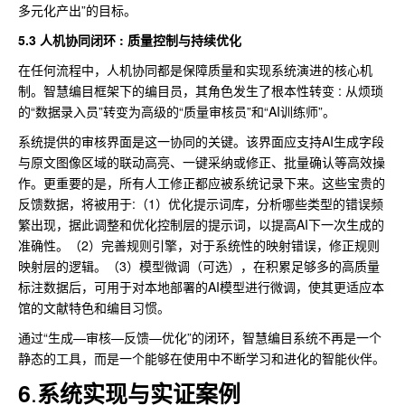
多元化产出”的目标。
5.3 人机协同闭环 : 质量控制与持续优化
在任何流程中，人机协同都是保障质量和实现系统演进的核心机
制。智慧编目框架下的编目员，其角色发生了根本性转变 : 从烦琐
的“数据录入员”转变为高级的“质量审核员”和“AI训练师”。
系统提供的审核界面是这一协同的关键。该界面应支持AI生成字段
与原文图像区域的联动高亮、一键采纳或修正、批量确认等高效操
作。更重要的是，所有人工修正都应被系统记录下来。这些宝贵的
反馈数据，将被用于:（1）优化提示词库，分析哪些类型的错误频
繁出现，据此调整和优化控制层的提示词，以提高AI下一次生成的
准确性。（2）完善规则引擎，对于系统性的映射错误，修正规则
映射层的逻辑。（3）模型微调（可选），在积累足够多的高质量
标注数据后，可用于对本地部署的AI模型进行微调，使其更适应本
馆的文献特色和编目习惯。
通过“生成—审核—反馈—优化”的闭环，智慧编目系统不再是一个
静态的工具，而是一个能够在使用中不断学习和进化的智能伙伴。
.
6
系统实现与实证案例