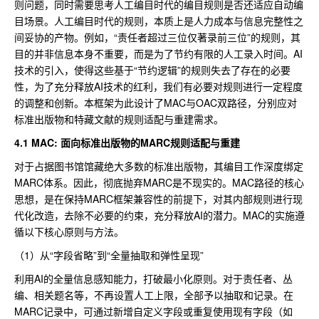
则问题，同时需要思考人工编目时代的编目规则是否还适应自动编
目场景。人工编目时代的规则，本质上是人力成本与信息完整性之
间妥协的产物。例如，“责任者超过三位仅著录前三位”的规则，其
目的并非信息本身不重要，而是为了节约有限的人工录入时间。AI
技术的引入，使得这些基于“节约逻辑”的规则失去了存在的必要
性，为了充分释放AI技术的红利，我们有必要对规则进行一定程度
的调整和创新。本框架为此设计了MAC与OAC双路径，分别应对
标准出版物和特藏文献的规则适配与重建需求。
4.1 MAC: 面向标准出版物的MARC规则适配
与重建
对于占据图书馆馆藏绝大多数的标准出版物，其编目工作深度绑定
MARC体系。因此，彻底抛弃MARC是不现实的。MAC路径的核心
思想，是在保持MARC框架兼容性的前提下，对其内部规则进行现
代化改造，去除不必要的约束，充分释放AI的潜力。MAC的实施遵
循以下核心原则与方法。
（1）从“字段省略”到“全量抽取和弹性呈现”
利用AI的全量信息感知能力，打破最小化原则。对于责任者、丛
编、相关题名等，不再设置人工上限，全部予以抽取和记录。在
MARC记录中，可通过新增自定义字段或重复使用现有字段（如