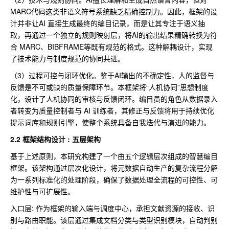
MARC代码这类非语义符号系统缺乏精确控制力。因此，框架的设
计并非让AI 直接生成最终的编目记录，而是让其专注于语义抽
取，再通过一个独立的规则映射层，将AI的输出结果精确转换为符
合 MARC、BIBFRAME等既有规范的格式。这种解耦设计，实现
了技术能力与制度规范的协同共进。
（3）过程可控与闭环优化。鉴于AI输出的不确定性，人的监督与
反馈是不可或缺的质量保障环节。本框架将“人机协同”思想制度
化，设计了人机协同的审核与反馈闭环。编目员的角色从数据录入
者转变为质量控制者与 AI 训练者，其修正与反馈将用于持续优化
提示词库和规则引擎，使整个系统具备自我迭代与演进的能力。
2.2 框架结构设计 : 五层架构
基于上述原则，本研究构建了一个由五个逻辑层次组成的智慧编目
框架。该架构通过层次化设计，将元数据自动生产的复杂流程分解
为一系列标准化的处理阶段，确保了数据处理全流程的可控性、可
维护性与可扩展性。
入口层: 作为框架的输入端与调度中心，承担文献资源的接收、识
别与路由职能。该层通过集成文档分类与类型识别模块，自动判别