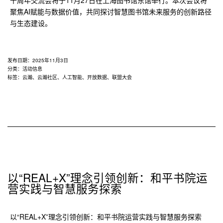
十周年交流会将于11月27日在上海图书馆东馆举行。本次会议将
市
聚焦AI赋能与数据价值，共同探讨智慧图书馆未来服务的创新路径
图
与生态建设。
书
馆
三
家
发布日期：
2025年11月3日
单
分类：
活动信息
标签：
云瀚
、
云瀚社区
、
人工智能
、
开放数据
、
联盟大会
位
为
成
员
单
位
的
公
示
以“REAL+X”理念引领创新：和平书院运
营实践与智慧服务探索
以“REAL+X”理念引领创新：和平书院运营实践与智慧服务探索