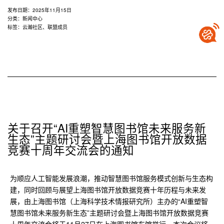
盟
发布日期：
2025年11月15日
拟
分类：
新闻中心
标签：
云瀚社区
、
联盟成员
新
增
贵
州
省
图
书
馆、
哈
关于召开“AI重塑智慧图书馆未来服务新
尔
生态”主题研讨会暨上海图书馆开放数据
滨
竞赛十周年交流会的通知
市
图
为顺应人工智能发展浪潮，推动智慧图书馆服务模式创新与生态构
书
建，同时回顾与展望上海图书馆开放数据竞赛十年历程与未来发
馆、
展，由上海图书馆（上海科学技术情报研究所）主办的“AI重塑智
扬
慧图书馆未来服务新生态”主题研讨会暨上海图书馆开放数据竞赛
州