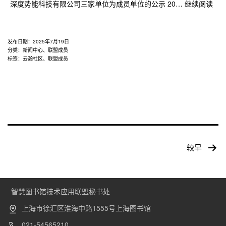
关
深度势能科技有限公司三家单位为成员单位的公示 20…
继续阅读
于
联
盟
发布日期：
2025年7月19日
拟
分类：
新闻中心
、
联盟成员
标签：
云瀚社区
、
联盟成员
新
增
金
陵
图
书
馆
书
文
较早
章
享
导
(上
航
海)
文
智慧图书馆技术应用联盟秘书处
化
上海市徐汇区淮海中路1555号上海图书馆
科
技
021-54565210