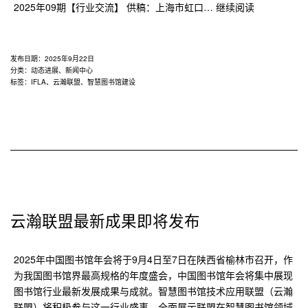
以
2025年09期【行业交流】 供稿：上海市虹口…
继续阅读
“REAL+X”
理
念
发布日期：
2025年9月22日
引
分类：
动态进展
、
新闻中心
标签：
IFLA
、
云瀚联盟
、
智慧图书馆建设
领
创
新：
和
平
书
院
运
营
云瀚联盟最新成果即将发布
实
践
2025年中国图书馆年会将于9月4日至7日在陕西省榆林市召开，作
与
为我国图书馆界最高规格的年度盛会，中国图书馆年会将集中展现
智
图书馆行业最新发展成果与成就。智慧图书馆技术应用联盟（云瀚
慧
联盟）将积极参与这一行业盛事，全面展示联盟在智慧图书馆领域
服