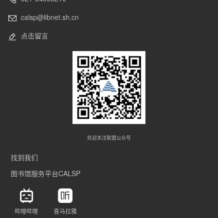
有
calsp@libnet.sh.cn
限
公
点击留言
司
上
海
深
度
势
能
科
技
欢迎关注联盟公众号
有
限
找到我们
公
图书馆服务平台CALSP
司
三
家
单
哔哩哔哩
喜马拉雅