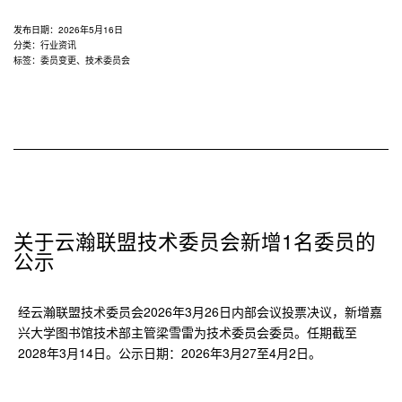
云
瀚
发布日期：
2026年5月16日
联
分类：
行业资讯
标签：
委员变更
、
技术委员会
盟
技
术
委
员
会
委
员
变
关于云瀚联盟技术委员会新增1名委员的
更
公示
的
公
经云瀚联盟技术委员会2026年3月26日内部会议投票决议，新增嘉
示
兴大学图书馆技术部主管梁雪雷为技术委员会委员。任期截至
2028年3月14日。公示日期：2026年3月27至4月2日。