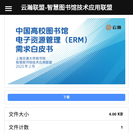
云瀚联盟-智慧图书馆技术应用联盟
跳
至
内
容
下载
文件大小
4.00 KB
文件计数
1