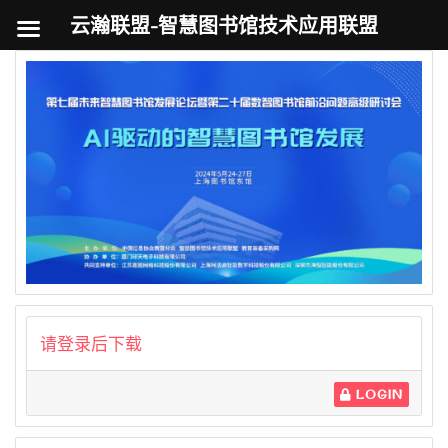
云瀚联盟-智慧图书馆技术应用联盟
跳
至
内
容
请登录后下载
LOGIN