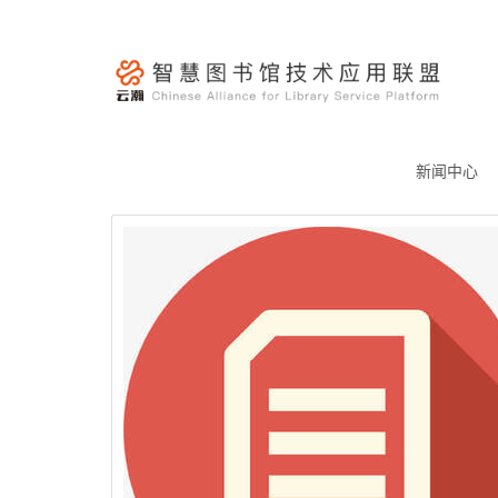
跳
至
内
容
云
瀚
新闻中心
联
盟-
智
慧
图
书
馆
技
术
应