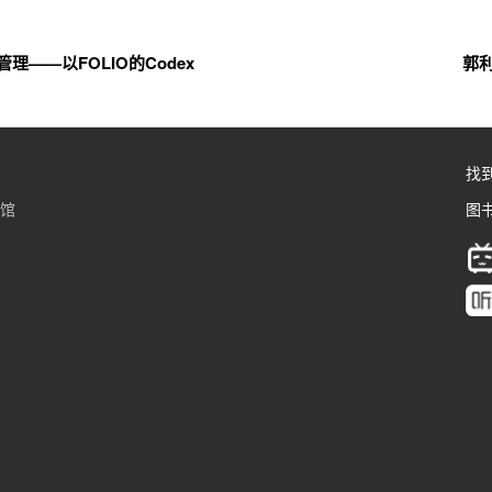
——以FOLIO的Codex
郭
找
书馆
图书