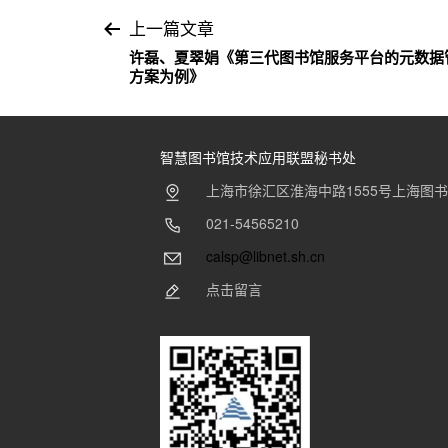
文
上一篇文章
许磊、夏翠娟《第三代图书馆服务平台的元数据管理
章
方案为例》
导
航
智慧图书馆技术应用联盟秘书处
上海市徐汇区淮海中路1555号上海图
021-54565210
calsp@libnet.sh.cn
点击留言