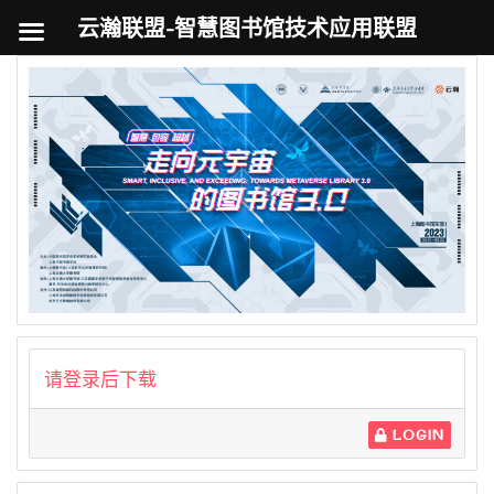
云瀚联盟-智慧图书馆技术应用联盟
跳
至
内
容
请登录后下载
LOGIN