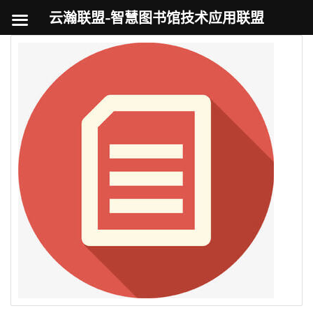
云瀚联盟-智慧图书馆技术应用联盟
跳
至
内
容