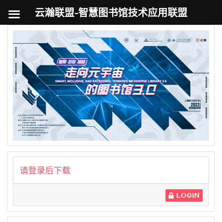
云瀚联盟-智慧图书馆技术应用联盟
跳
至
内
容
请登录后下载
LOGIN