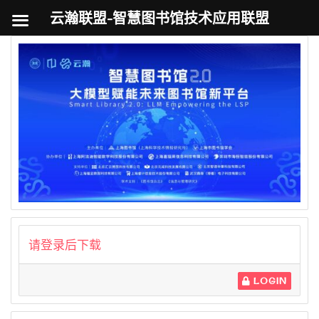
云瀚联盟-智慧图书馆技术应用联盟
跳
至
内
容
请登录后下载
LOGIN