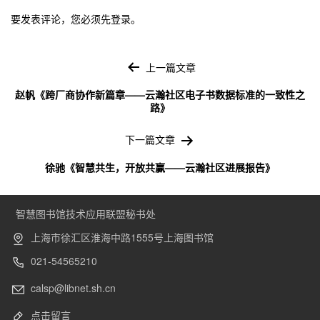
要发表评论，您必须先
登录
。
文
章
上一篇文章
导
赵帆《跨厂商协作新篇章——云瀚社区电子书数据标准的一致性之
航
路》
下一篇文章
徐驰《智慧共生，开放共赢——云瀚社区进展报告》
智慧图书馆技术应用联盟秘书处
上海市徐汇区淮海中路1555号上海图书馆
021-54565210
calsp@libnet.sh.cn
点击留言