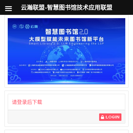
云瀚联盟-智慧图书馆技术应用联盟
跳
至
内
容
请登录后下载
LOGIN