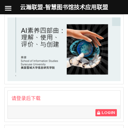
云瀚联盟-智慧图书馆技术应用联盟
跳
至
内
容
请登录后下载
LOGIN