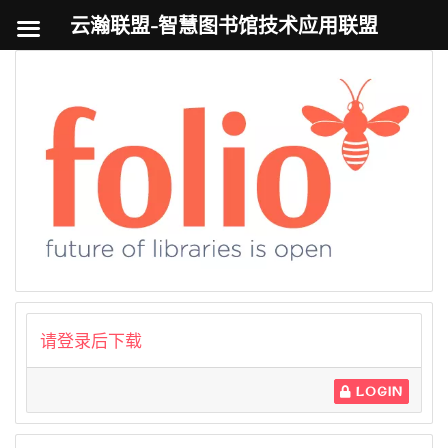
云瀚联盟-智慧图书馆技术应用联盟
跳
至
内
容
请登录后下载
LOGIN