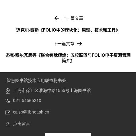
文
章
上一篇文章
导
迈克尔·泰勒《FOLIO中的模块化：原理、技术和工具》
航
下一篇文章
杰克·穆尔瓦尼等《联合铸就辉煌：五校联盟与FOLIO电子资源管理
简介》
智慧图书馆技术应用联盟秘书处
上海市徐汇区淮海中路1555号上海图书馆
021-54565210
calsp@libnet.sh.cn
点击留言