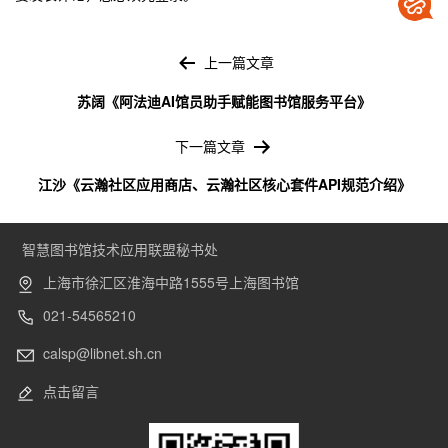
文
章
上一篇文章
导
苏阔《阿法迪AI馆员助手赋能图书馆服务平台》
航
下一篇文章
江沙《云瀚社区应用商店、云瀚社区核心套件API规范介绍》
智慧图书馆技术应用联盟秘书处
上海市徐汇区淮海中路1555号上海图书馆
021-54565210
calsp@libnet.sh.cn
点击留言