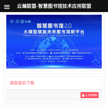
云瀚联盟-智慧图书馆技术应用联盟
跳
至
内
容
请登录后下载
LOGIN