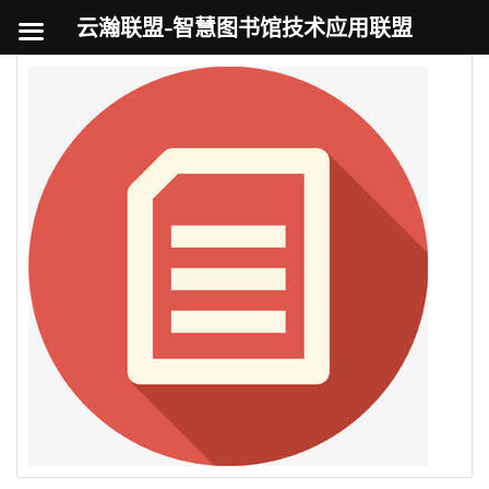
云瀚联盟-智慧图书馆技术应用联盟
跳
至
内
容