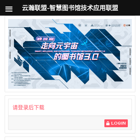
云瀚联盟-智慧图书馆技术应用联盟
跳
至
内
容
请登录后下载
LOGIN