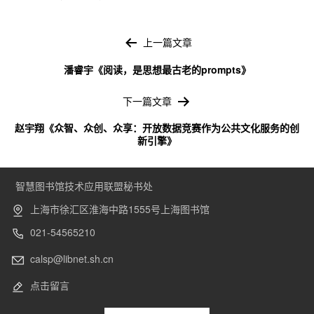
文
章
上一篇文章
导
潘睿宇《阅读，是思想最古老的prompts》
航
下一篇文章
赵宇翔《众智、众创、众享：开放数据竞赛作为公共文化服务的创
新引擎》
智慧图书馆技术应用联盟秘书处
上海市徐汇区淮海中路1555号上海图书馆
021-54565210
calsp@libnet.sh.cn
点击留言