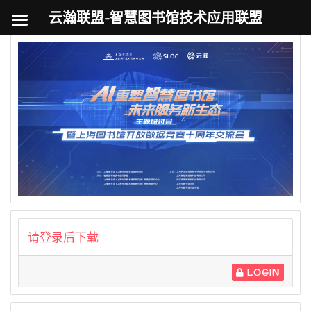
云瀚联盟-智慧图书馆技术应用联盟
跳
至
内
容
请登录后下载
LOGIN