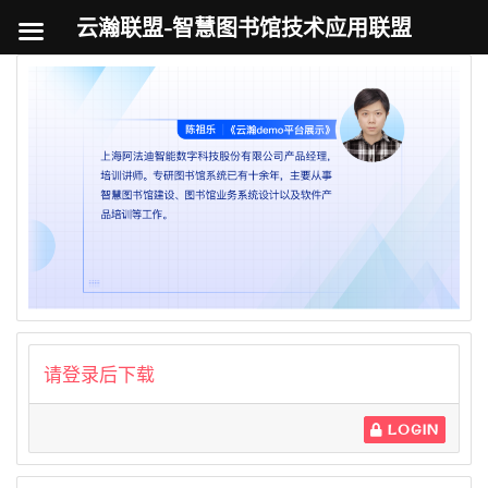
云瀚联盟-智慧图书馆技术应用联盟
跳
至
内
容
请登录后下载
LOGIN