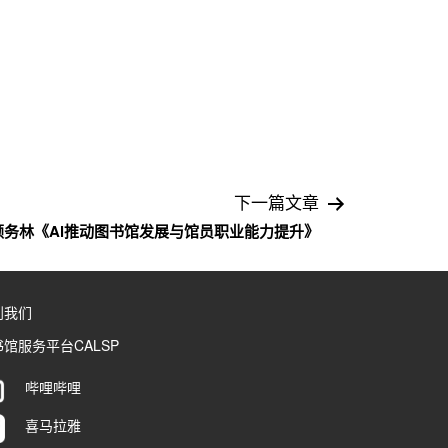
下一篇文章
颜务林《Al推动图书馆发展与馆员职业能力提升》
到我们
馆服务平台CALSP
哔哩哔哩
喜马拉雅