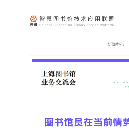
跳
至
内
容
云
瀚
新闻中心
联
盟-
智
慧
图
书
馆
技
术
应