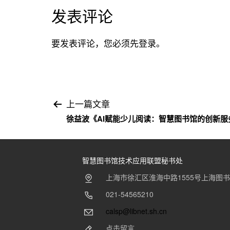
发表评论
要发表评论，您必须先
登录
。
文
上一篇文章
徐益波《AI赋能少儿阅读：智慧图书馆的创新服
章
导
智慧图书馆技术应用联盟秘书处
航
上海市徐汇区淮海中路1555号上海图
021-54565210
calsp@libnet.sh.cn
点击留言