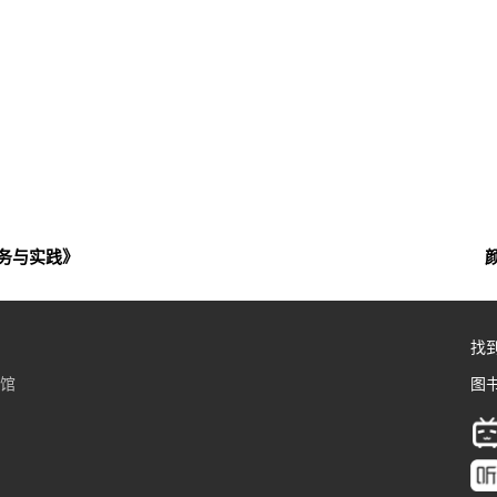
务与实践》
找
书馆
图书