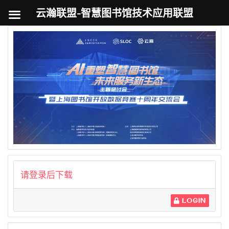
云瀚联盟-智慧图书馆技术应用联盟
跳
至
内
容
请登录后下载
LOGIN