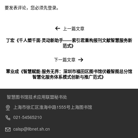
要发表评论，您必须先
登录
。
文
章
上一篇文章
导
丁宏《千人塑千面·灵动新助手——索引君重构报刊文献智慧服务新
航
范式》
下一篇文章
覃业成《智慧赋能·服务无界：深圳市福田区图书馆伏羲智图总分馆
智慧化服务体系模式创新与推广范式》
智慧图书馆技术应用联盟秘书处
上海市徐汇区淮海中路1555号上海图书馆
021-54565210
calsp@libnet.sh.cn