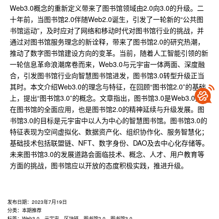
Web3.0概念的重新定义带来了图书馆领域由2.0向3.0的升级。二
十年前，当图书馆2.0伴随Web2.0诞生，引发了一轮新的“公共图
书馆运动”，及时应对了网络和移动时代对图书馆行业的挑战，并
通过对图书馆服务理念的新诠释，带来了图书馆2.0的研究热潮，
推动了数字图书馆建设方向的变革。当前，随着人工智能引领的新
一轮信息革命浪潮席卷而来，Web3.0与元宇宙一体两面、深度融
合，引发图书馆行业向智慧图书馆进发，图书馆3.0转型升级正当
其时。本文介绍Web3.0的理念与特征，在回顾“图书馆2.0”的基础
上，提出“图书馆3.0”的概念。文章指出，图书馆3.0是Web3.0技术
在图书馆的全面应用，也是图书馆2.0的精神延续与升级发展。图
书馆3.0的目标是元宇宙中以人为中心的智慧图书馆。图书馆3.0的
特征表现为空间虚拟化、数据资产化、组织协作化、服务智慧化；
基础技术包括联盟链、NFT、数字身份、DAO及去中心化存储等。
未来图书馆3.0的发展道路会面临技术、概念、人才、用户教育等
方面的挑战，图书馆应以开放的态度积极实践，推进升级。
发布日期：
2023年7月19日
分类：
本期推荐
标签：
Web3.0
、
元宇宙
、
区块链
、
图书馆2.0
、
图书馆3.0