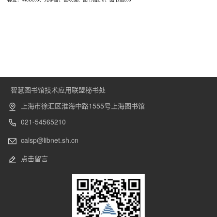
智慧图书馆技术应用联盟秘书处
上海市徐汇区淮海中路1555号上海图书馆
021-54565210
calsp@libnet.sh.cn
点击留言