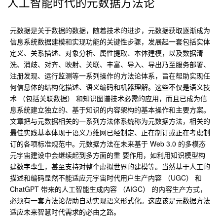
人工智能时代的元数据方法论
元数据是关于数据的数据，随着技术的进步，元数据获取逐渐成为
信息系统数据建模和实现功能的关键性步骤，发展起一套包括实体
定义、关系描述、对象分析、属性提取、本体建模，以及数据清
洗、消歧、对齐、映射、关联、丰富、导入、导出乃至服务部署、
注册发现、运行监测等一系列操作的方法论体系，旨在帮助实现任
何信息体的结构化描述、语义编码和机器理解。这些不仅是语义技
术 （包括关联数据） 和知识图谱技术必需的应用，而且已成为信
息系统建立独立的、基于知识的内容架构的基本操作和主要方案。
文章把与元数据相关的一系列方法体系统称为元数据方法，相关的
最佳实践基本体现于语义万维网已经制定、正在制订或正在考虑制
订的各项标准规范中。元数据方法在未来基于 Web 3.0 的多模态
元宇宙建设中会继续起到多方面的重 要作用，如利用知识模型构
建数字孪生，甚至支持对整个虚拟世界的建模等。当然基于人工的
描述和编码显然不能适应元宇宙时代用户生产内容 （UGC） 和
ChatGPT 带来的人工智能生成内容 （AIGC） 的内容生产方式，
必须有一套方法论帮助自动实现语义形式化。这应该是元数据方法
适应未来智慧时代需求的必由之路。