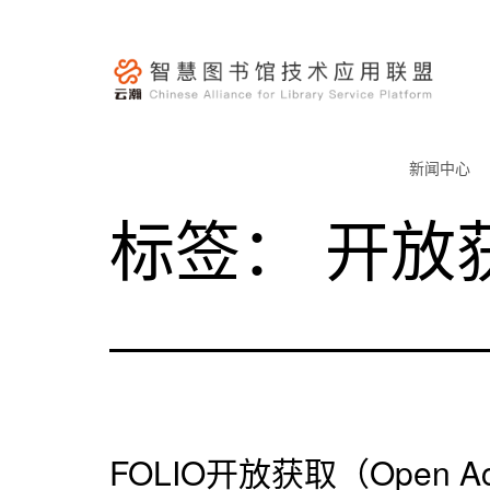
跳
至
内
容
云
瀚
新闻中心
联
标签：
开放
盟-
智
慧
图
书
馆
技
术
FOLIO开放获取（Open 
应