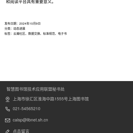
和阅读平台具有重要意义。
发布日期：
2024年10月9日
分类：
动态进展
标签：
云瀚社区
、
数据交换
、
标准规范
、
电子书
智慧图书馆技术应用联盟秘书处
上海市徐汇区淮海中路1555号上海图书馆
021-54565210
calsp@libnet.sh.cn
点击留言