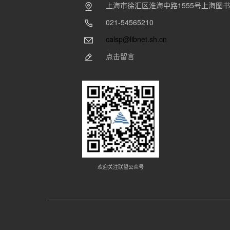
上海市徐汇区淮海中路1555号上海图
021-54565210
calsp@libnet.sh.cn
点击留言
欢迎关注联盟公众号