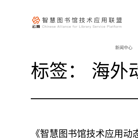
跳
至
内
容
云
瀚
新闻中心
联
标签：
海外
盟-
智
慧
图
书
馆
技
术
《智慧图书馆技术应用动态
应