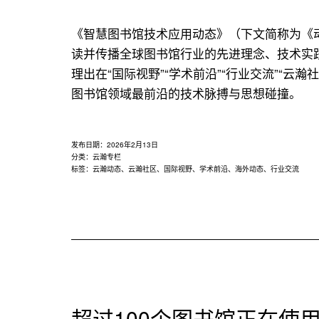
用
联
《智慧图书馆技术应用动态》（下文简称为《
盟
读并传播全球图书馆行业的先进理念、技术实践
理出在“国际视野”“学术前沿”“行业交流”“
图书馆领域最前沿的技术脉搏与思想碰撞。
发布日期：
2026年2月13日
分类：
云瀚专栏
标签：
云瀚动态
、
云瀚社区
、
国际视野
、
学术前沿
、
海外动态
、
行业交流
超过100个图书馆正在使用EB