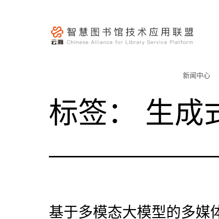
跳
至
内
容
云
瀚
新闻中心
联
标签：
生成
盟-
智
慧
图
书
馆
技
术
基于多模态大模型的多媒
应