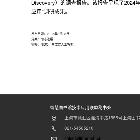
Discovery）的调查报告。该报告呈现了2024年N
应用”调研成果。
发布日期：
2025年8月28日
分类：
动态进展
标签：
NISO
、
生成式人工智能
智慧图书馆技术应用联盟秘书处
上海市徐汇区淮海中路1555号上海图
021-54565210
calsp@libnet.sh.cn