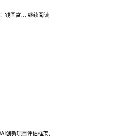
基
源：钱国富…
继续阅读
于
多
模
态
大
模
型
的
多
媒
体
资
源
AI创新项目评估框架。
编