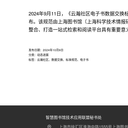
用
联
2024年9月11日，《云瀚社区电子书数据交
盟
布。该规范由上海图书馆（上海科学技术情报
整合、打造一站式检索和阅读平台具有重要意
发布日期：
2024年10月9日
分类：
动态进展
标签：
云瀚社区
、
数据交换
、
标准规范
、
电子书
智慧图书馆技术应用联盟秘书处
上海市徐汇区淮海中路1555号上海图