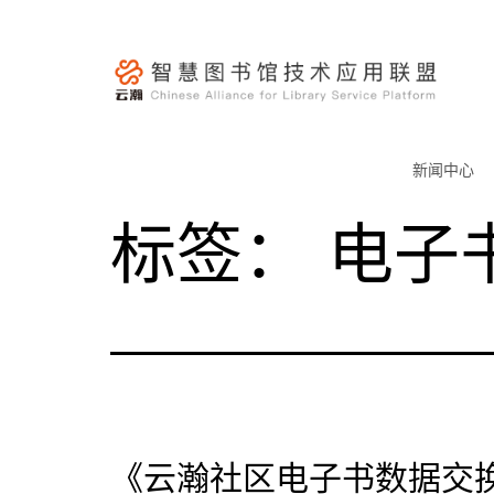
跳
至
内
容
云
瀚
新闻中心
联
标签：
电子
盟-
智
慧
图
书
馆
技
术
《云瀚社区电子书数据交
应