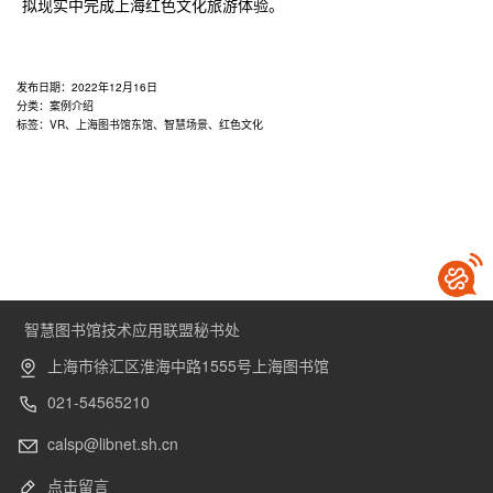
拟现实中完成上海红色文化旅游体验。
发布日期：
2022年12月16日
分类：
案例介绍
标签：
VR
、
上海图书馆东馆
、
智慧场景
、
红色文化
智慧图书馆技术应用联盟秘书处
上海市徐汇区淮海中路1555号上海图书馆
021-54565210
calsp@libnet.sh.cn
点击留言